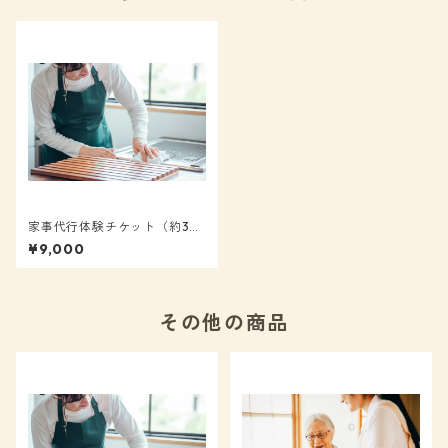
家事代行体験チケット（約3時
間）
¥9,000
その他の商品