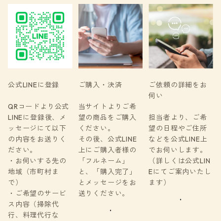
公式LINEに登録
ご購入・決済
ご依頼の詳細をお
伺い
QRコードより公式
当サイトよりご希
LINEに登録後、メ
望の商品をご購入
担当者より、ご希
ッセージにて以下
ください。
望の日程やご住所
の内容をお送りく
その後、公式LINE
などを公式LINE上
ださい。
上にご購入者様の
でお伺いします。
・お伺いする先の
「フルネーム」
（詳しくは公式LIN
地域（市町村ま
と、「購入完了」
Eにてご案内いたし
で）
とメッセージをお
ます）
・ご希望のサービ
送りください。
.
ス内容（掃除代
.
行、料理代行な